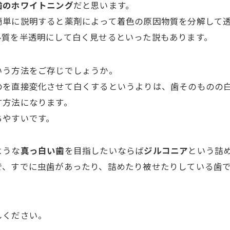
歯のホワイトニング
だと思います。
簡単に説明すると薬剤によって着色の原因物質を分解して
ル質を半透明にして白く見せるといった説もあります。
いう方法をご存じでしょうか。
のを直接変化させて白くするというよりは、歯そのものの
す方法になります。
ちやすいです。
ような
真っ白い歯
を目指したいならば
ジルコニア
という詰
で、すでに虫歯があったり、詰めたり被せたりしている歯
しください。