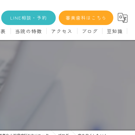
LINE相談・予約
審美歯科はこちら
金表
当院の特徴
アクセス
ブログ
豆知識
科
詳細
マウスピース矯正
義歯)
診療料金
インプラント
治療
セラミック
診
クリーニング
療
駅近
ず
施設基準