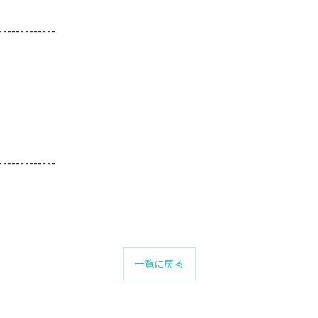
-------------
-------------
一覧に戻る