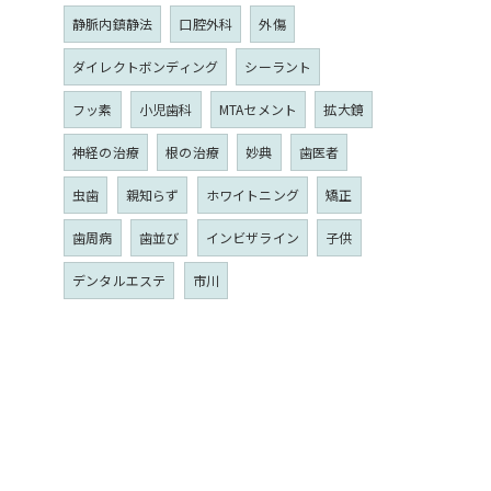
静脈内鎮静法
口腔外科
外傷
ダイレクトボンディング
シーラント
フッ素
小児歯科
MTAセメント
拡大鏡
神経の治療
根の治療
妙典
歯医者
虫歯
親知らず
ホワイトニング
矯正
歯周病
歯並び
インビザライン
子供
デンタルエステ
市川