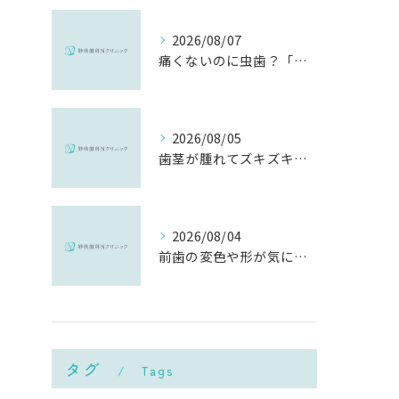
2026/08/07
痛くないのに虫歯？「痛みのない虫歯」が進行する理由と発見方法
2026/08/05
歯茎が腫れてズキズキ痛む時の応急処置と、早めに受診すべき理由
2026/08/04
前歯の変色や形が気になる…削らずにきれいに整える「ダイレクトボンディング」とは？
タグ
Tags