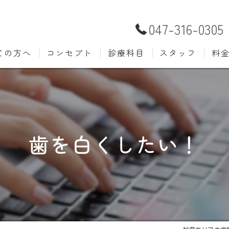
047-316-0305
ての方へ
コンセプト
診療科目
スタッフ
料
むし歯治療
予防歯
材料
小児歯科
入れ歯(
自費
口腔外科
歯周病
歯を白くしたい！
ホワイトニング
歯科検
審美歯科
根管治
知覚過敏
親知ら