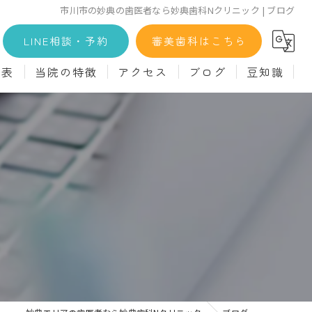
市川市の妙典の歯医者なら妙典歯科Nクリニック | ブログ
LINE相談・予約
審美歯科はこちら
金表
当院の特徴
アクセス
ブログ
豆知識
科
詳細
マウスピース矯正
義歯)
診療料金
インプラント
治療
セラミック
診
クリーニング
療
駅近
ず
施設基準