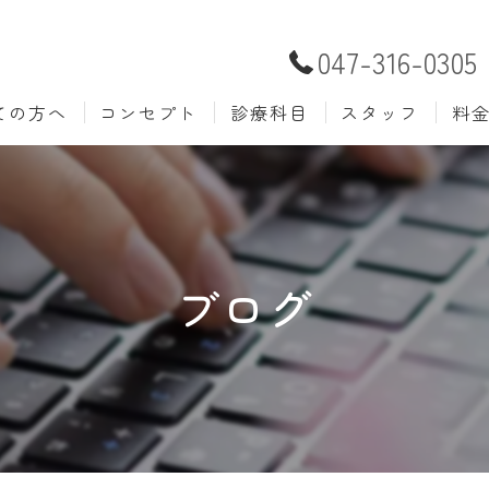
047-316-0305
ての方へ
コンセプト
診療科目
スタッフ
料
むし歯治療
予防歯
材料
小児歯科
入れ歯(
自費
口腔外科
歯周病
ブログ
ホワイトニング
歯科検
審美歯科
根管治
知覚過敏
親知ら