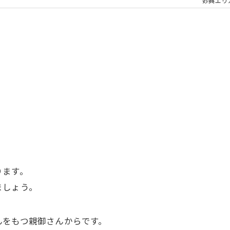
大人の矯正
子ども
妙典エリ
顎関節症
メタル
ります。
ましょう。
んをもつ親御さんからです。