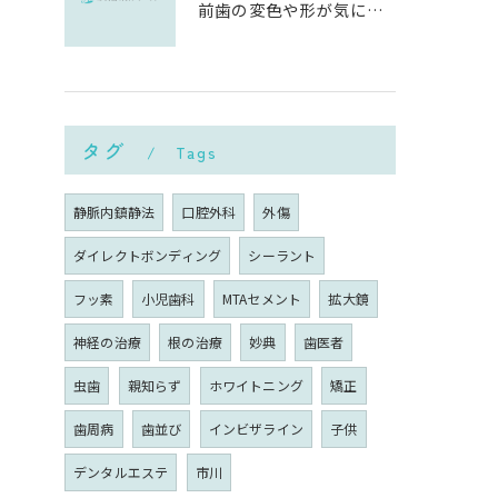
前歯の変色や形が気になる…削らずにきれいに整える「ダイレクトボンディング」とは？
タグ
Tags
静脈内鎮静法
口腔外科
外傷
ダイレクトボンディング
シーラント
フッ素
小児歯科
MTAセメント
拡大鏡
神経の治療
根の治療
妙典
歯医者
虫歯
親知らず
ホワイトニング
矯正
歯周病
歯並び
インビザライン
子供
デンタルエステ
市川