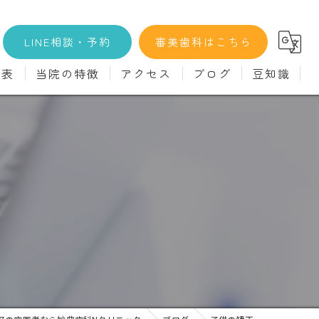
LINE相談・予約
審美歯科はこちら
金表
当院の特徴
アクセス
ブログ
豆知識
科
詳細
マウスピース矯正
義歯)
診療料金
インプラント
治療
セラミック
診
クリーニング
療
駅近
ず
施設基準