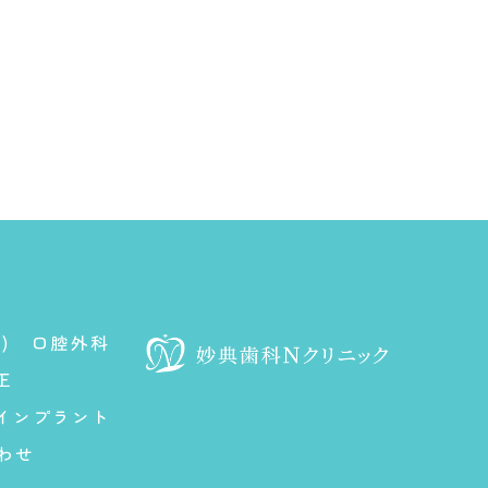
)
口腔外科
正
インプラント
わせ