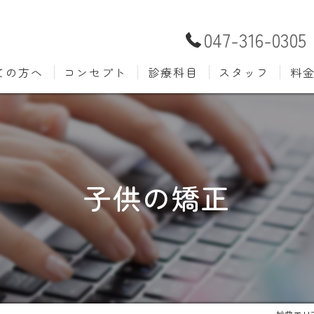
047-316-0305
ての方へ
コンセプト
診療科目
スタッフ
料
むし歯治療
予防歯
材料
小児歯科
入れ歯(
自費
口腔外科
歯周病
子供の矯正
ホワイトニング
歯科検
審美歯科
根管治
知覚過敏
親知ら