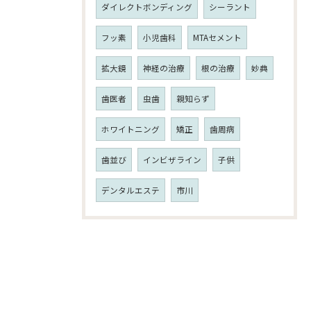
ダイレクトボンディング
シーラント
フッ素
小児歯科
MTAセメント
拡大鏡
神経の治療
根の治療
妙典
歯医者
虫歯
親知らず
ホワイトニング
矯正
歯周病
歯並び
インビザライン
子供
デンタルエステ
市川