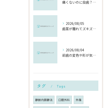
痛くないのに虫歯？「痛みのない虫歯」が進行する理由と発見方法
2026/08/05
歯茎が腫れてズキズキ痛む時の応急処置と、早めに受診すべき理由
2026/08/04
前歯の変色や形が気になる…削らずにきれいに整える「ダイレクトボンディング」とは？
タグ
Tags
静脈内鎮静法
口腔外科
外傷