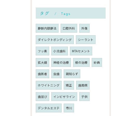
タグ
Tags
静脈内鎮静法
口腔外科
外傷
ダイレクトボンディング
シーラント
フッ素
小児歯科
MTAセメント
拡大鏡
神経の治療
根の治療
妙典
歯医者
虫歯
親知らず
ホワイトニング
矯正
歯周病
歯並び
インビザライン
子供
デンタルエステ
市川