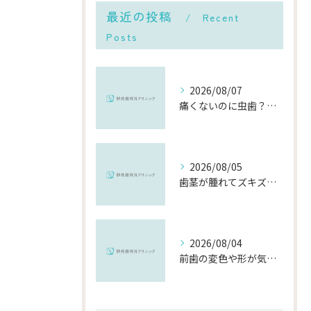
最近の投稿
Recent
Posts
2026/08/07
痛くないのに虫歯？「痛みのない虫歯」が進行する理由と発見方法
2026/08/05
歯茎が腫れてズキズキ痛む時の応急処置と、早めに受診すべき理由
2026/08/04
前歯の変色や形が気になる…削らずにきれいに整える「ダイレクトボンディング」とは？