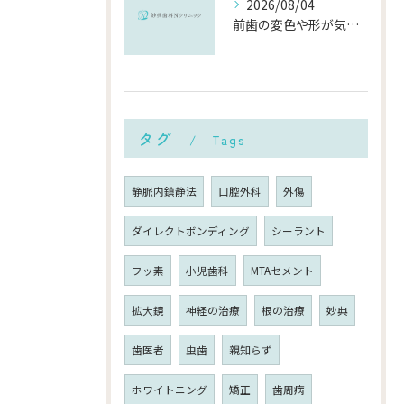
2026/08/04
前歯の変色や形が気になる…削らずにきれいに整える「ダイレクトボンディング」とは？
タグ
Tags
静脈内鎮静法
口腔外科
外傷
ダイレクトボンディング
シーラント
フッ素
小児歯科
MTAセメント
拡大鏡
神経の治療
根の治療
妙典
歯医者
虫歯
親知らず
ホワイトニング
矯正
歯周病