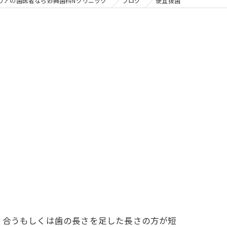
の矯正
リアの歯医者なら妙典歯科Nクリニック
ブログ
便宜抜歯
フリー
り合うもしくは歯の長さを足した長さの方が短