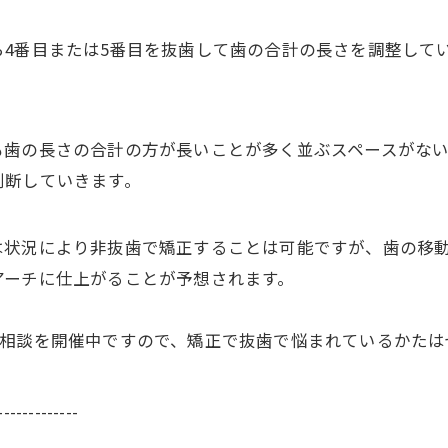
4番目または5番目を抜歯して歯の合計の長さを調整して
も歯の長さの合計の方が長いことが多く並ぶスペースがな
判断していきます。
は状況により非抜歯で矯正することは可能ですが、歯の移
アーチに仕上がることが予想されます。
料相談を開催中ですので、矯正で抜歯で悩まれているかたは
-------------