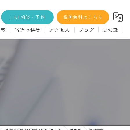
LINE相談・予約
審美歯科はこちら
金表
当院の特徴
アクセス
ブログ
豆知識
科
詳細
マウスピース矯正
義歯)
診療料金
インプラント
治療
セラミック
診
クリーニング
療
駅近
ず
施設基準