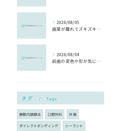
2026/08/05
歯茎が腫れてズキズキ痛む時の応急処置と、早めに受診すべき理由
2026/08/04
前歯の変色や形が気になる…削らずにきれいに整える「ダイレクトボンディング」とは？
タグ
Tags
静脈内鎮静法
口腔外科
外傷
ダイレクトボンディング
シーラント