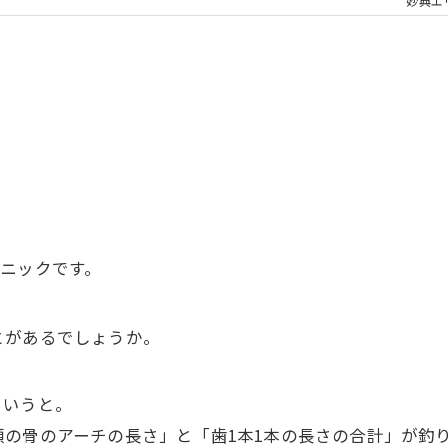
大人の矯正
子ども
妙典エ
顎関節症
メタル
ニックです。
とがあるでしょうか。
というと。
の骨のアーチの長さ」と「歯1本1本の長さの合計」が釣