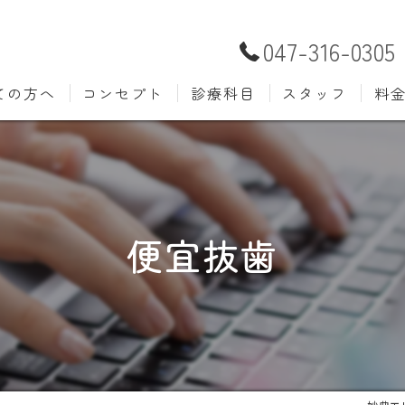
047-316-0305
ての方へ
コンセプト
診療科目
スタッフ
料
むし歯治療
予防歯
材料
小児歯科
入れ歯(
自費
口腔外科
歯周病
便宜抜歯
ホワイトニング
歯科検
審美歯科
根管治
知覚過敏
親知ら