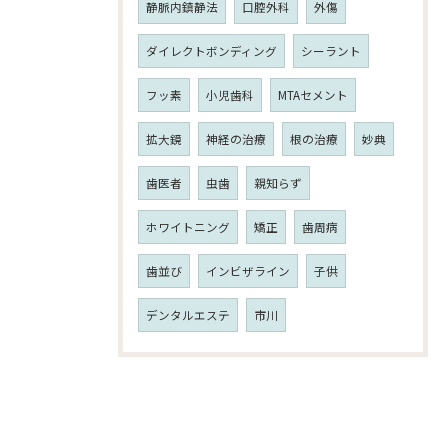
静脈内鎮静法
口腔外科
外傷
ダイレクトボンディング
シーラント
フッ素
小児歯科
MTAセメント
拡大鏡
神経の治療
根の治療
妙典
歯医者
虫歯
親知らず
ホワイトニング
矯正
歯周病
歯並び
インビザライン
子供
デンタルエステ
市川