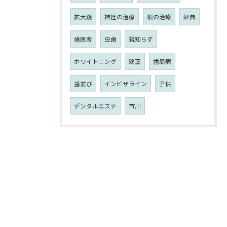
拡大鏡
神経の治療
根の治療
妙典
歯医者
虫歯
親知らず
ホワイトニング
矯正
歯周病
歯並び
インビザライン
子供
デンタルエステ
市川