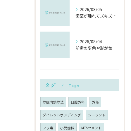
2026/08/05
歯茎が腫れてズキズキ痛む時の応急処置と、早めに受診すべき理由
2026/08/04
前歯の変色や形が気になる…削らずにきれいに整える「ダイレクトボンディング」とは？
タグ
Tags
静脈内鎮静法
口腔外科
外傷
ダイレクトボンディング
シーラント
フッ素
小児歯科
MTAセメント