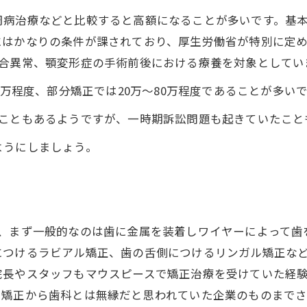
周病治療などと比較すると高額になることが多いです。基
にはかなりの条件が課されており、厚生労働省が特別に定
咬合異常、顎変形症の手術前後における療養を対象としてい
0万程度、部分矯正では20万～80万程度であることが多い
ることもあるようですが、一時期訴訟問題も起きていたこと
ようにしましょう。
と、まず一般的なのは歯に金属を装着しワイヤーによって歯
につけるラビアル矯正、歯の舌側につけるリンガル矯正な
院長やスタッフもマウスピースで矯正治療を受けていた経
ス矯正から歯科とは無縁だと思われていた企業のものまでさ