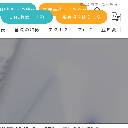
矯正治療の不安を解消！
INE相談・予約
審美歯科はこちら
LINE相談・予約
審美歯科はこちら
金表
当院の特徴
アクセス
ブログ
豆知識
科
詳細
マウスピース矯正
義歯)
診療料金
インプラント
治療
セラミック
！
診
クリーニング
療
駅近
ず
施設基準