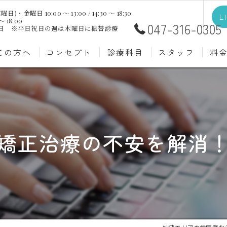
日 10:00 ～ 13:00 / 14:30 ～ 18:30
L
～ 18:00
047-316-0305
祝日 ※平日祝日の週は木曜日に振替診療
ての方へ
コンセプト
診療科目
スタッフ
料
むし歯治療
予防歯
材料
小児歯科
入れ歯(
自費
口腔外科
歯周病
矯正治療の不安を解消
ホワイトニング
歯科検
審美歯科
根管治
知覚過敏
親知ら