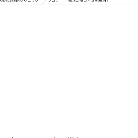
の矯正
ら妙典歯科Nクリニック
ブログ
矯正治療の不安を解消！
フリー