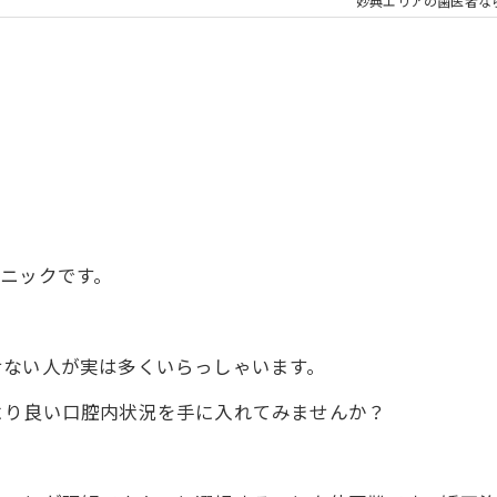
大人の矯正
子ども
妙典エリアの歯医者な
顎関節症
メタル
ニックです。
せない人が実は多くいらっしゃいます。
より良い口腔内状況を手に入れてみませんか？