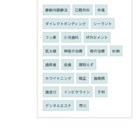
静脈内鎮静法
口腔外科
外傷
ダイレクトボンディング
シーラント
フッ素
小児歯科
MTAセメント
拡大鏡
神経の治療
根の治療
妙典
歯医者
虫歯
親知らず
ホワイトニング
矯正
歯周病
歯並び
インビザライン
子供
デンタルエステ
市川