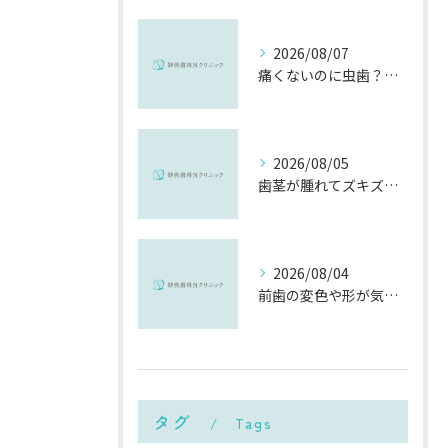
2026/08/07
痛くないのに虫歯？「痛みのない虫歯」が進行する理由と発見方法
2026/08/05
歯茎が腫れてズキズキ痛む時の応急処置と、早めに受診すべき理由
2026/08/04
前歯の変色や形が気になる…削らずにきれいに整える「ダイレクトボンディング」とは？
タグ
Tags