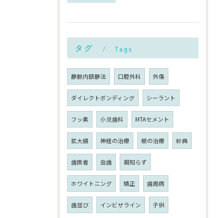
タグ
Tags
静脈内鎮静法
口腔外科
外傷
ダイレクトボンディング
シーラント
フッ素
小児歯科
MTAセメント
拡大鏡
神経の治療
根の治療
妙典
歯医者
虫歯
親知らず
ホワイトニング
矯正
歯周病
歯並び
インビザライン
子供