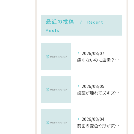
最近の投稿
Recent
Posts
2026/08/07
痛くないのに虫歯？「痛みのない虫歯」が進行する理由と発見方法
2026/08/05
歯茎が腫れてズキズキ痛む時の応急処置と、早めに受診すべき理由
2026/08/04
前歯の変色や形が気になる…削らずにきれいに整える「ダイレクトボンディング」とは？