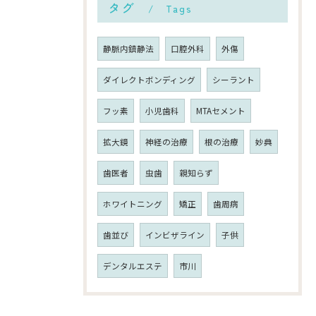
タグ
Tags
静脈内鎮静法
口腔外科
外傷
ダイレクトボンディング
シーラント
フッ素
小児歯科
MTAセメント
拡大鏡
神経の治療
根の治療
妙典
歯医者
虫歯
親知らず
ホワイトニング
矯正
歯周病
歯並び
インビザライン
子供
デンタルエステ
市川