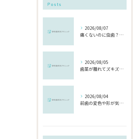
Posts
2026/08/07
痛くないのに虫歯？「痛みのない虫歯」が進行する理由と発見方法
2026/08/05
歯茎が腫れてズキズキ痛む時の応急処置と、早めに受診すべき理由
2026/08/04
前歯の変色や形が気になる…削らずにきれいに整える「ダイレクトボンディング」とは？