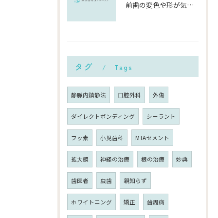
前歯の変色や形が気になる…削らずにきれいに整える「ダイレクトボンディング」とは？
タグ
Tags
静脈内鎮静法
口腔外科
外傷
ダイレクトボンディング
シーラント
フッ素
小児歯科
MTAセメント
拡大鏡
神経の治療
根の治療
妙典
歯医者
虫歯
親知らず
ホワイトニング
矯正
歯周病