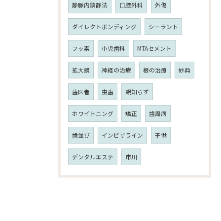
静脈内鎮静法
口腔外科
外傷
ダイレクトボンディング
シーラント
フッ素
小児歯科
MTAセメント
拡大鏡
神経の治療
根の治療
妙典
歯医者
虫歯
親知らず
ホワイトニング
矯正
歯周病
歯並び
インビザライン
子供
デンタルエステ
市川