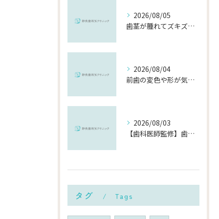
2026/08/05
歯茎が腫れてズキズキ痛む時の応急処置と、早めに受診すべき理由
2026/08/04
前歯の変色や形が気になる…削らずにきれいに整える「ダイレクトボンディング」とは？
2026/08/03
【歯科医師監修】歯磨きで歯茎や歯が痛い5つの原因と治療法｜何科・いつ病院へ行くべき？
タグ
Tags