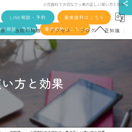
小児歯科で大切なフッ素の正しい使い方と効果
LINE相談・予約
審美歯科はこちら
INE相談・予約
審美歯科はこちら
金表
当院の特徴
アクセス
ブログ
豆知識
科
詳細
マウスピース矯正
義歯)
診療料金
インプラント
治療
セラミック
使い方と効果
診
クリーニング
療
駅近
ず
施設基準