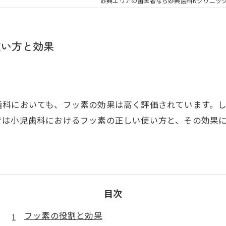
大人の矯正
子ども
妙典エリアの歯医者なら妙典歯科Nクリニッ
顎関節症
メタル
使い方と効果
歯科においても、フッ素の効果は高く評価されています。
では小児歯科におけるフッ素の正しい使い方と、その効果
目次
フッ素の役割と効果