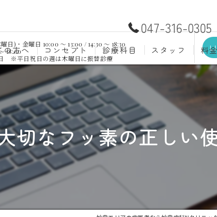
047-316-0305
日 10:00 ～ 13:00 / 14:30 ～ 18:30
L
ての方へ
コンセプト
診療科目
スタッフ
料
～ 18:00
祝日 ※平日祝日の週は木曜日に振替診療
むし歯治療
予防歯
材料
小児歯科
入れ歯(
自費
口腔外科
歯周病
大切なフッ素の正しい
ホワイトニング
歯科検
審美歯科
根管治
知覚過敏
親知ら