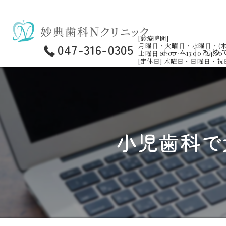
[診療時間]
047-316-0305
月曜日・火曜日・水曜日・(木曜日)・金曜
ホーム
初め
土曜日 10:00 ～ 13:00 / 14:00 
[定休日] 木曜日・日曜日・
小児歯科で