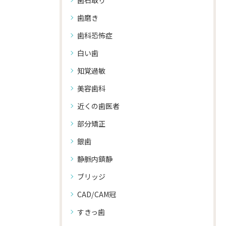
歯石取り
歯磨き
歯科恐怖症
白い歯
知覚過敏
美容歯科
近くの歯医者
部分矯正
銀歯
静脈内鎮静
ブリッジ
CAD/CAM冠
すきっ歯