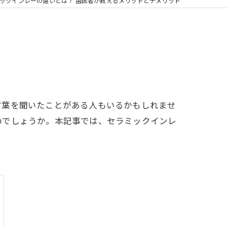
の矯正
ックインレーの違いとは？ 歯医者が教えるメリットとデメリット
フリー
言葉を聞いたことがある人もいるかもしれませ
のでしょうか。本記事では、セラミックインレ