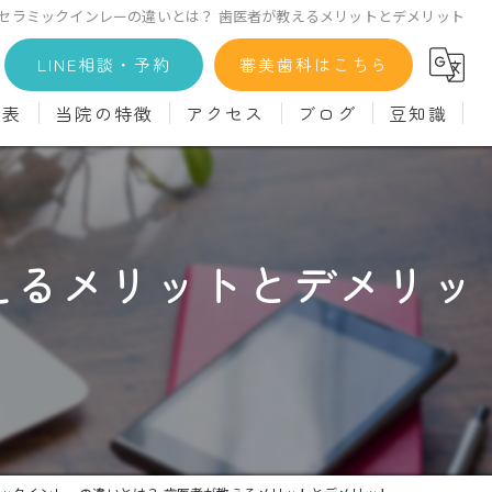
セラミックインレーの違いとは？ 歯医者が教えるメリットとデメリット
LINE相談・予約
審美歯科はこちら
金表
当院の特徴
アクセス
ブログ
豆知識
科
詳細
マウスピース矯正
義歯)
診療料金
インプラント
えるメリットとデメリッ
治療
セラミック
診
クリーニング
療
駅近
ず
施設基準