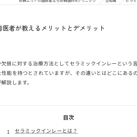
大人の矯正
子ども
妙典エリアの歯医者なら妙典歯科Nクリニック
豆知識
セラミ
顎関節症
メタル
歯医者が教えるメリットとデメリット
や欠損に対する治療方法としてセラミックインレーという
た性能を持つとされていますが、その違いとはどこにある
が解説します。
目次
セラミックインレーとは？