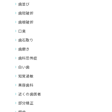
歯並び
歯冠破折
歯根破折
口臭
歯石取り
歯磨き
歯科恐怖症
白い歯
知覚過敏
美容歯科
近くの歯医者
部分矯正
銀歯