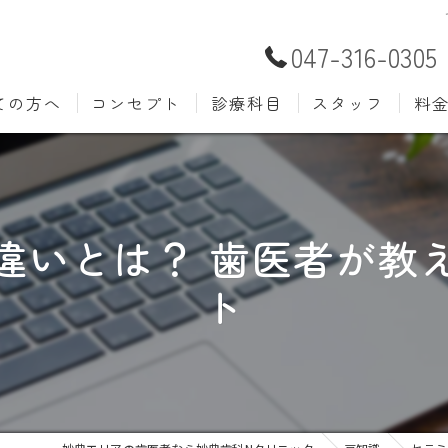
047-316-0305
ての方へ
コンセプト
診療科目
スタッフ
料
むし歯治療
予防歯
材料
小児歯科
入れ歯(
自費
違いとは？ 歯医者が教
口腔外科
歯周病
ト
ホワイトニング
歯科検
審美歯科
根管治
知覚過敏
親知ら