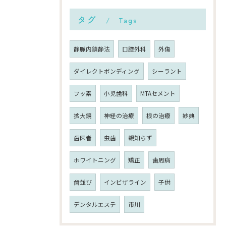
タグ
Tags
静脈内鎮静法
口腔外科
外傷
ダイレクトボンディング
シーラント
フッ素
小児歯科
MTAセメント
拡大鏡
神経の治療
根の治療
妙典
歯医者
虫歯
親知らず
ホワイトニング
矯正
歯周病
歯並び
インビザライン
子供
デンタルエステ
市川