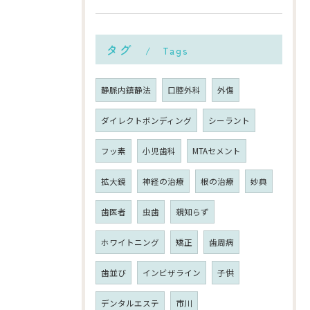
タグ
Tags
静脈内鎮静法
口腔外科
外傷
ダイレクトボンディング
シーラント
フッ素
小児歯科
MTAセメント
拡大鏡
神経の治療
根の治療
妙典
歯医者
虫歯
親知らず
ホワイトニング
矯正
歯周病
歯並び
インビザライン
子供
デンタルエステ
市川