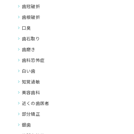
歯冠破折
歯根破折
口臭
歯石取り
歯磨き
歯科恐怖症
白い歯
知覚過敏
美容歯科
近くの歯医者
部分矯正
銀歯