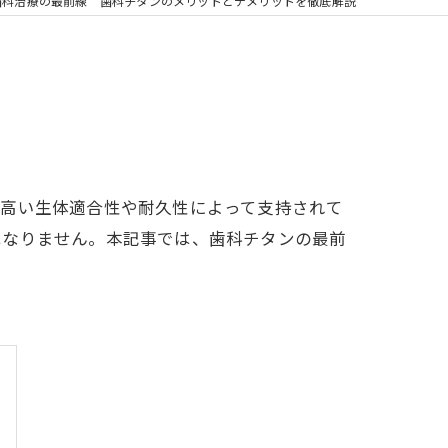
の矯正
歯科治療の最前線 歯科チタンのメリットとデメリットを徹底解説
フリー
の高い生体適合性や耐久性によって支持されて
はなりません。本記事では、歯科チタンの最前