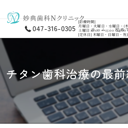
[診療時間]
047-316-0305
月曜日・火曜日・水曜日・(木曜日)・金曜
ホーム
初め
土曜日 10:00 ～ 13:00 / 14:00 
[定休日] 木曜日・日曜日・
チタン歯科治療の最前