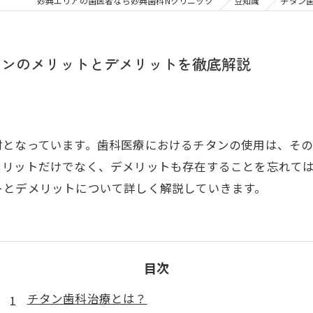
大人の矯正
子ども
妙典エリアの歯医者なら妙典歯科Nクリニック
豆知識
チタン
顎関節症
メタル
タンのメリットとデメリットを徹底解説
材となっています。歯科医療におけるチタンの使用は、そ
メリットだけでなく、デメリットも存在することを忘れて
トとデメリットについて詳しく解説していきます。
目次
チタン歯科治療とは？