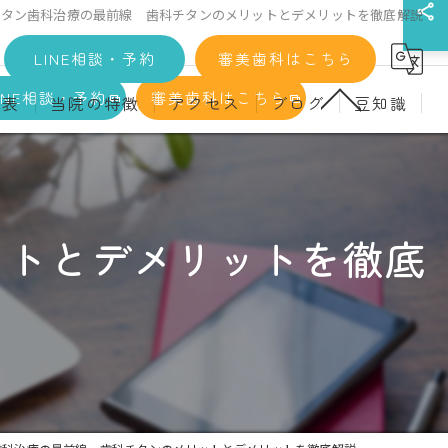
チタン歯科治療の最前線 歯科チタンのメリットとデメリットを徹底解説
LINE相談・予約
審美歯科はこちら
INE相談・予約
審美歯科はこちら
金表
当院の特徴
アクセス
ブログ
豆知識
科
詳細
マウスピース矯正
義歯)
診療料金
インプラント
ットとデメリットを徹底
治療
セラミック
診
クリーニング
療
駅近
ず
施設基準