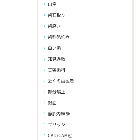
口臭
歯石取り
歯磨き
歯科恐怖症
白い歯
知覚過敏
美容歯科
近くの歯医者
部分矯正
銀歯
静脈内鎮静
ブリッジ
CAD/CAM冠