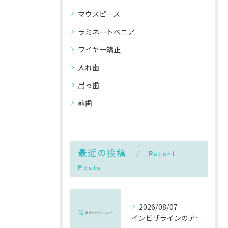
マウスピース
ラミネートべニア
ワイヤー矯正
入れ歯
出っ歯
前歯
最近の投稿
Recent
Posts
2026/08/07
インビザラインのアフターケアを千葉県市川市で安心して受ける費用や再治療の流れ徹底解説