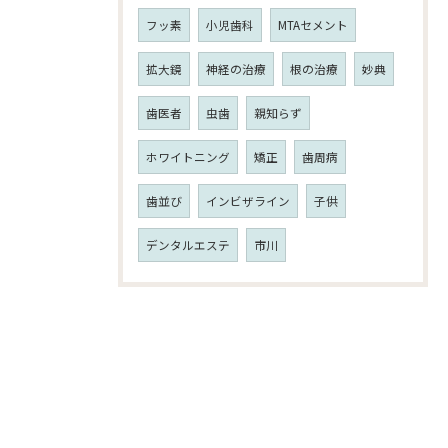
フッ素
小児歯科
MTAセメント
拡大鏡
神経の治療
根の治療
妙典
歯医者
虫歯
親知らず
ホワイトニング
矯正
歯周病
歯並び
インビザライン
子供
デンタルエステ
市川