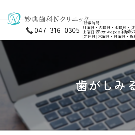
[診療時間]
047-316-0305
月曜日・火曜日・水曜日・(木曜日)・金曜
ホーム
初め
土曜日 10:00 ～ 13:00 / 14:00 
[定休日] 木曜日・日曜日・
歯がしみ