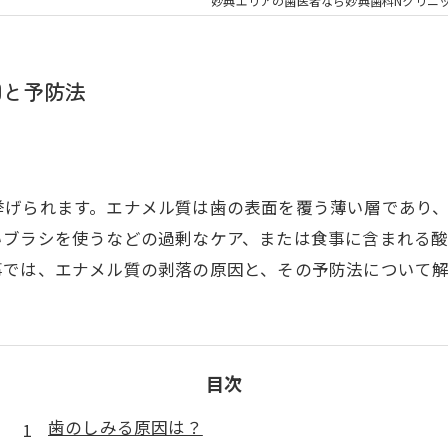
大人の矯正
子ども
妙典エリアの歯医者なら妙典歯科Nクリニ
顎関節症
メタル
因と予防法
挙げられます。エナメル質は歯の表面を覆う薄い層であり
いブラシを使うなどの過剰なケア、または食事に含まれる
事では、エナメル質の剥落の原因と、その予防法について解
目次
歯のしみる原因は？