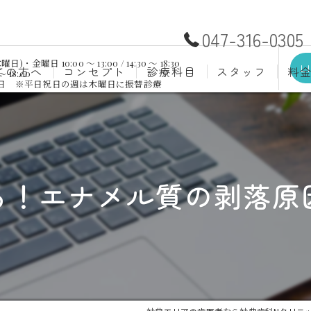
047-316-0305
日 10:00 ～ 13:00 / 14:30 ～ 18:30
L
ての方へ
コンセプト
診療科目
スタッフ
料
～ 18:00
祝日 ※平日祝日の週は木曜日に振替診療
むし歯治療
予防歯
材料
小児歯科
入れ歯(
自費
口腔外科
歯周病
る！エナメル質の剥落原
ホワイトニング
歯科検
審美歯科
根管治
知覚過敏
親知ら