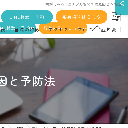
歯がしみる！エナメル質の剥落原因と予防法
LINE相談・予約
審美歯科はこちら
INE相談・予約
審美歯科はこちら
金表
当院の特徴
アクセス
ブログ
豆知識
科
詳細
マウスピース矯正
義歯)
診療料金
インプラント
治療
セラミック
因と予防法
診
クリーニング
療
駅近
ず
施設基準