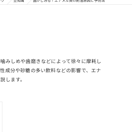
の矯正
ック
豆知識
歯がしみる！エナメル質の剥落原因と予防法
フリー
、噛みしめや歯磨きなどによって徐々に摩耗し
酸性成分や砂糖の多い飲料などの影響で、エナ
説します。