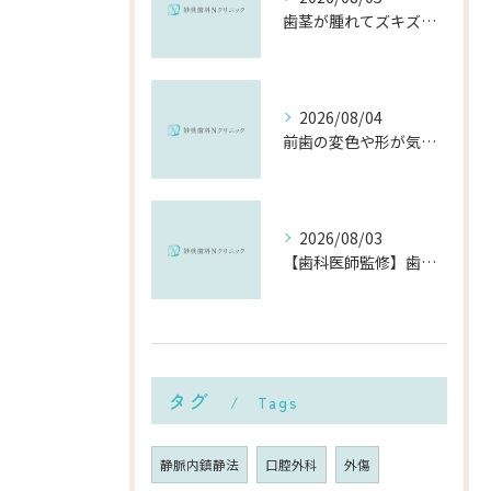
歯茎が腫れてズキズキ痛む時の応急処置と、早めに受診すべき理由
2026/08/04
前歯の変色や形が気になる…削らずにきれいに整える「ダイレクトボンディング」とは？
2026/08/03
【歯科医師監修】歯磨きで歯茎や歯が痛い5つの原因と治療法｜何科・いつ病院へ行くべき？
タグ
Tags
静脈内鎮静法
口腔外科
外傷