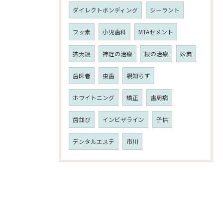
ダイレクトボンディング
シーラント
フッ素
小児歯科
MTAセメント
拡大鏡
神経の治療
根の治療
妙典
歯医者
虫歯
親知らず
ホワイトニング
矯正
歯周病
歯並び
インビザライン
子供
デンタルエステ
市川