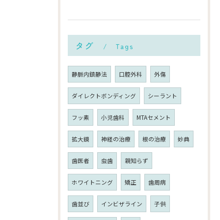
タグ
Tags
静脈内鎮静法
口腔外科
外傷
ダイレクトボンディング
シーラント
フッ素
小児歯科
MTAセメント
拡大鏡
神経の治療
根の治療
妙典
歯医者
虫歯
親知らず
ホワイトニング
矯正
歯周病
歯並び
インビザライン
子供