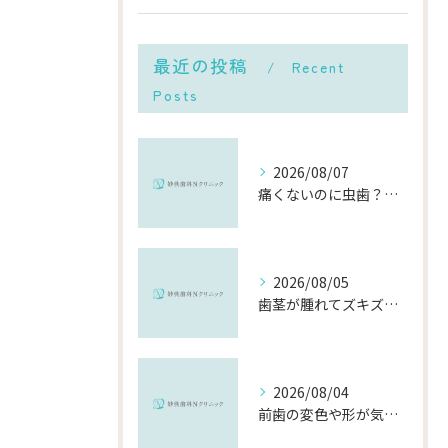
最近の投稿
Recent
Posts
2026/08/07
痛くないのに虫歯？「痛みのない虫歯」が進行する理由と発見方法
2026/08/05
歯茎が腫れてズキズキ痛む時の応急処置と、早めに受診すべき理由
2026/08/04
前歯の変色や形が気になる…削らずにきれいに整える「ダイレクトボンディング」とは？