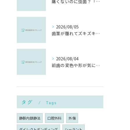
痛くないのに虫歯？「痛みのない虫歯」が進行する理由と発見方法
2026/08/05
歯茎が腫れてズキズキ痛む時の応急処置と、早めに受診すべき理由
2026/08/04
前歯の変色や形が気になる…削らずにきれいに整える「ダイレクトボンディング」とは？
タグ
Tags
静脈内鎮静法
口腔外科
外傷
ダイレクトボンディング
シーラント