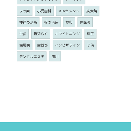
フッ素
小児歯科
MTAセメント
拡大鏡
神経の治療
根の治療
妙典
歯医者
虫歯
親知らず
ホワイトニング
矯正
歯周病
歯並び
インビザライン
子供
デンタルエステ
市川