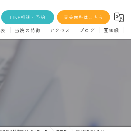
LINE相談・予約
審美歯科はこちら
金表
当院の特徴
アクセス
ブログ
豆知識
科
詳細
マウスピース矯正
義歯)
診療料金
インプラント
治療
セラミック
診
クリーニング
療
駅近
ず
施設基準