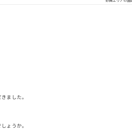
大人の矯正
子ども
妙典エリアの歯
顎関節症
メタル
だきました。
でしょうか。