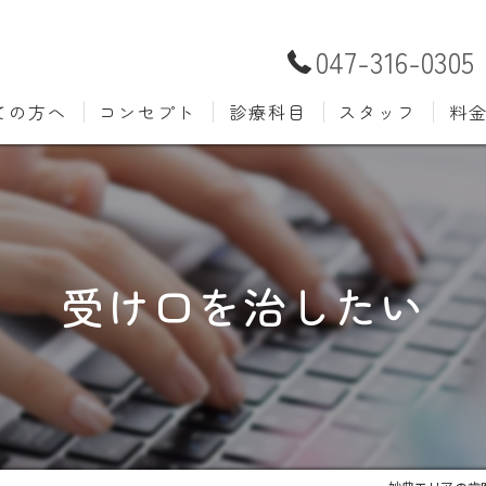
047-316-0305
ての方へ
コンセプト
診療科目
スタッフ
料
むし歯治療
予防歯
材料
小児歯科
入れ歯(
自費
口腔外科
歯周病
受け口を治したい
ホワイトニング
歯科検
審美歯科
根管治
知覚過敏
親知ら