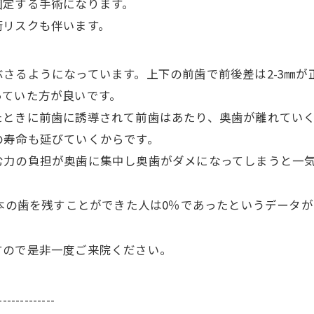
固定する手術になります。
術リスクも伴います。
さるようになっています。上下の前歯で前後差は2-3㎜が
っていた方が良いです。
たときに前歯に誘導されて前歯はあたり、奥歯が離れてい
の寿命も延びていくからです。
む力の負担が奥歯に集中し奥歯がダメになってしまうと一
0本の歯を残すことができた人は0％であったというデータ
すので是非一度ご来院ください。
-------------