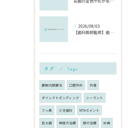
前歯の変色や形が気になる…削らずにきれいに整える「ダイレクトボンディング」とは？
2026/08/03
【歯科医師監修】歯磨きで歯茎や歯が痛い5つの原因と治療法｜何科・いつ病院へ行くべき？
タグ
Tags
静脈内鎮静法
口腔外科
外傷
ダイレクトボンディング
シーラント
フッ素
小児歯科
MTAセメント
拡大鏡
神経の治療
根の治療
妙典