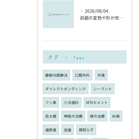
2026/08/04
前歯の変色や形が気になる…削らずにきれいに整える「ダイレクトボンディング」とは？
タグ
Tags
静脈内鎮静法
口腔外科
外傷
ダイレクトボンディング
シーラント
フッ素
小児歯科
MTAセメント
拡大鏡
神経の治療
根の治療
妙典
歯医者
虫歯
親知らず