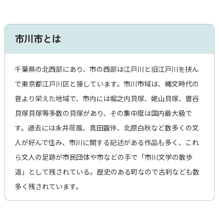
市川市とは
千葉県の北西部にあり、市の西部は江戸川と旧江戸川を挟ん
で東京都江戸川区と接しています。市川市域は、縄文時代の
昔より栄えた地域で、市内には堀之内貝塚、姥山貝塚、曽谷
貝塚貝塚等多数の貝塚があり、その集中度は国内最大級で
す。過去には永井荷風、真田露伴、北原白秋など数多くの文
人が好んで住み、市川に関する記述がある作品も多く、これ
ら文人の足跡が市民団体や市などの手で「市川文学の散歩
道」として残されている。歴史のある町なので古刹なども数
多く残されています。