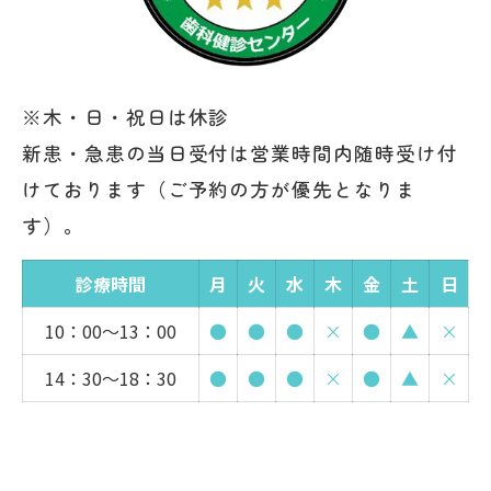
※木・日・祝日は休診
新患・急患の当日受付は営業時間内随時受け付
けております（ご予約の方が優先となりま
す）。
診療時間
月
火
水
木
金
土
日
10：00～13：00
●
●
●
×
●
▲
×
14：30～18：30
●
●
●
×
●
▲
×