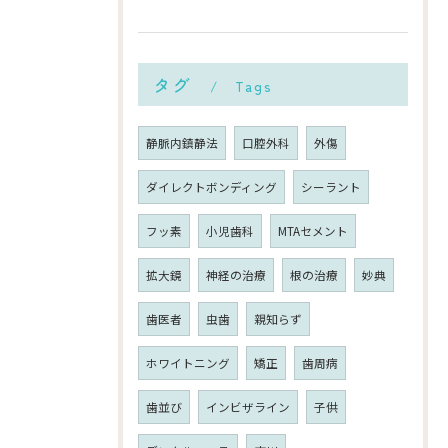
タグ
Tags
静脈内鎮静法
口腔外科
外傷
ダイレクトボンディング
シーラント
フッ素
小児歯科
MTAセメント
拡大鏡
神経の治療
根の治療
妙典
歯医者
虫歯
親知らず
ホワイトニング
矯正
歯周病
歯並び
インビザライン
子供