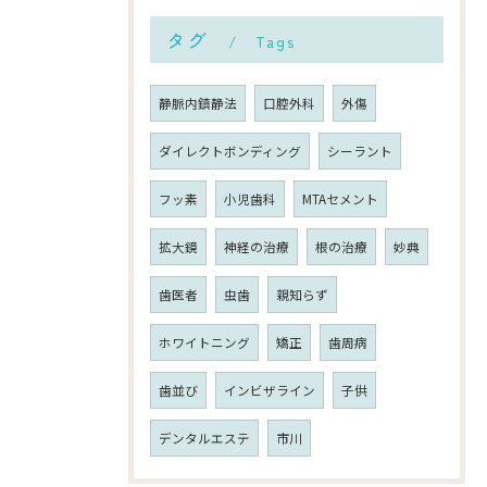
タグ
Tags
静脈内鎮静法
口腔外科
外傷
ダイレクトボンディング
シーラント
フッ素
小児歯科
MTAセメント
拡大鏡
神経の治療
根の治療
妙典
歯医者
虫歯
親知らず
ホワイトニング
矯正
歯周病
歯並び
インビザライン
子供
デンタルエステ
市川