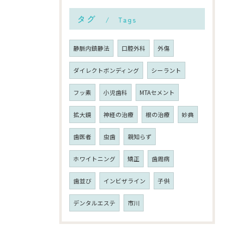
タグ
Tags
静脈内鎮静法
口腔外科
外傷
ダイレクトボンディング
シーラント
フッ素
小児歯科
MTAセメント
拡大鏡
神経の治療
根の治療
妙典
歯医者
虫歯
親知らず
ホワイトニング
矯正
歯周病
歯並び
インビザライン
子供
デンタルエステ
市川