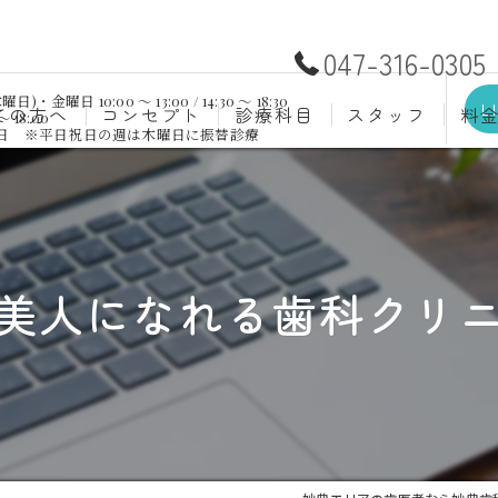
047-316-0305
日 10:00 ～ 13:00 / 14:30 ～ 18:30
L
ての方へ
コンセプト
診療科目
スタッフ
料
～ 18:00
祝日 ※平日祝日の週は木曜日に振替診療
むし歯治療
予防歯
材料
小児歯科
入れ歯(
自費
口腔外科
歯周病
美人になれる歯科クリ
ホワイトニング
歯科検
審美歯科
根管治
知覚過敏
親知ら