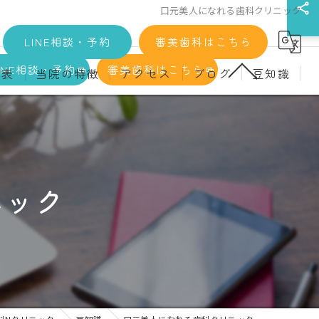
口元美人になれる歯科クリニック
LINE相談・予約
審美歯科はこちら
INE相談・予約
審美歯科はこちら
金表
当院の特徴
アクセス
ブログ
豆知識
科
詳細
マウスピース矯正
義歯)
診療料金
インプラント
治療
セラミック
ニック
診
クリーニング
療
駅近
ず
施設基準