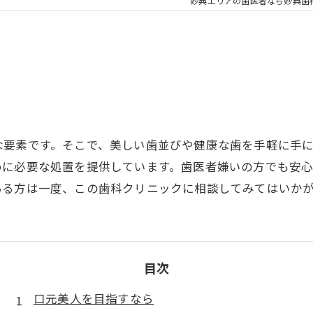
大人の矯正
子ども
妙典エリアの歯医者なら妙典歯
顎関節症
メタル
な要素です。そこで、美しい歯並びや健康な歯を手軽に手
めに必要な処置を提供しています。歯医者嫌いの方でも安
ある方は一度、この歯科クリニックに相談してみてはいか
目次
口元美人を目指すなら