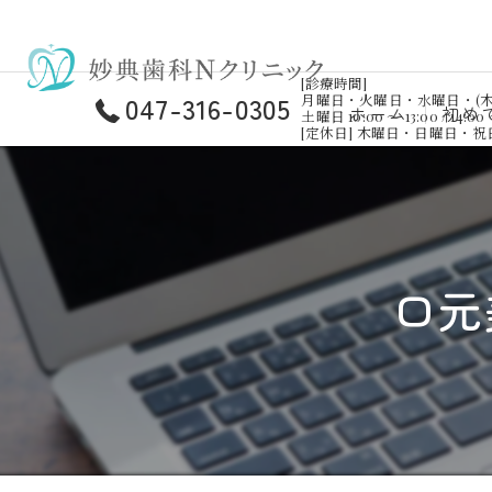
[診療時間]
047-316-0305
月曜日・火曜日・水曜日・(木曜日)・金曜
ホーム
初め
土曜日 10:00 ～ 13:00 / 14:00 
[定休日] 木曜日・日曜日・
口元