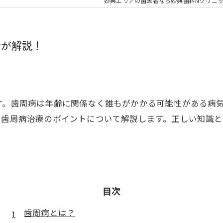
大人の矯正
子ども
妙典エリアの歯医者なら妙典歯科Nクリニ
顎関節症
メタル
者が解説！
す。歯周病は年齢に関係なく誰もがかかる可能性がある病気
、歯周病治療のポイントについて解説します。正しい知識
目次
歯周病とは？