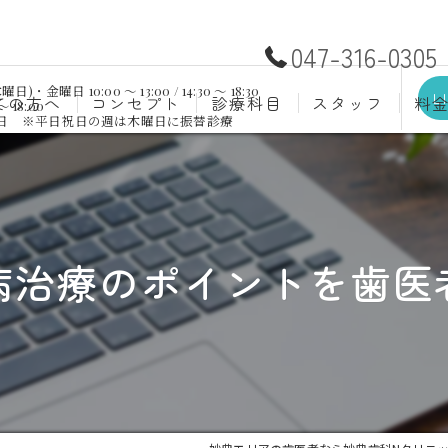
047-316-0305
日 10:00 ～ 13:00 / 14:30 ～ 18:30
L
ての方へ
コンセプト
診療科目
スタッフ
料
～ 18:00
祝日 ※平日祝日の週は木曜日に振替診療
むし歯治療
予防歯
材料
小児歯科
入れ歯(
自費
口腔外科
歯周病
周病治療のポイントを歯医
ホワイトニング
歯科検
審美歯科
根管治
知覚過敏
親知ら