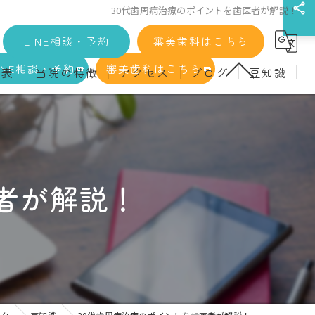
30代歯周病治療のポイントを歯医者が解説！
LINE相談・予約
審美歯科はこちら
INE相談・予約
審美歯科はこちら
金表
当院の特徴
アクセス
ブログ
豆知識
科
詳細
マウスピース矯正
義歯)
診療料金
インプラント
治療
セラミック
者が解説！
診
クリーニング
療
駅近
ず
施設基準