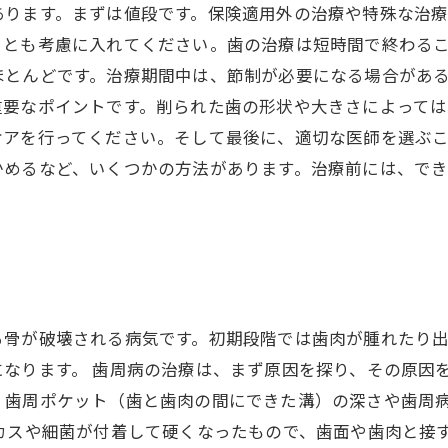
あります。まずは値段です。保険適用外の治療や特殊な治
ことも考慮に入れてください。歯の治療は短時間で終わる
ほとんどです。治療期間中は、節制が必要になる場合があ
重要なポイントです。削られた歯の形状や大きさによって
ケアを行ってください。そして最後に、適切な医師を選ぶ
かめるなど、いくつかの方法があります。治療前には、で
る骨が破壊される病気です。初期段階では歯肉が腫れたり
なります。 歯周病の治療は、まず原因を探り、その原因
、歯周ポケット（歯と歯肉の間にできた溝）の深さや歯周
カスや細菌が付着して硬くなったもので、歯面や歯肉と接