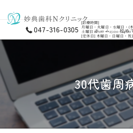
[診療時間]
047-316-0305
月曜日・火曜日・水曜日・(木曜日)・金曜
ホーム
初め
土曜日 10:00 ～ 13:00 / 14:00 
[定休日] 木曜日・日曜日・
30代歯