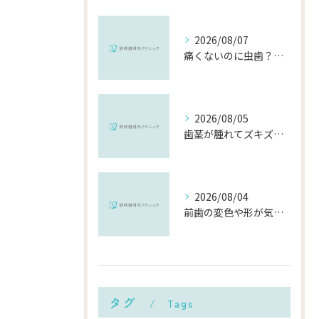
2026/08/07
痛くないのに虫歯？「痛みのない虫歯」が進行する理由と発見方法
2026/08/05
歯茎が腫れてズキズキ痛む時の応急処置と、早めに受診すべき理由
2026/08/04
前歯の変色や形が気になる…削らずにきれいに整える「ダイレクトボンディング」とは？
タグ
Tags