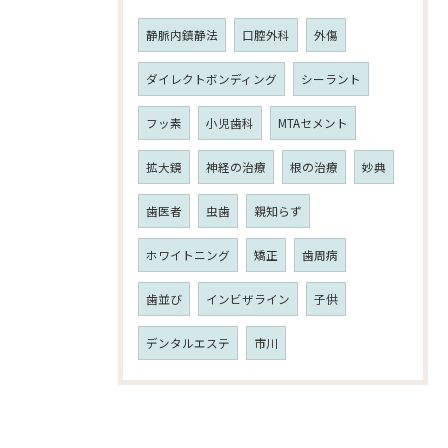
静脈内鎮静法
口腔外科
外傷
ダイレクトボンディング
シーラント
フッ素
小児歯科
MTAセメント
拡大鏡
神経の治療
根の治療
妙典
歯医者
虫歯
親知らず
ホワイトニング
矯正
歯周病
歯並び
インビザライン
子供
デンタルエステ
市川