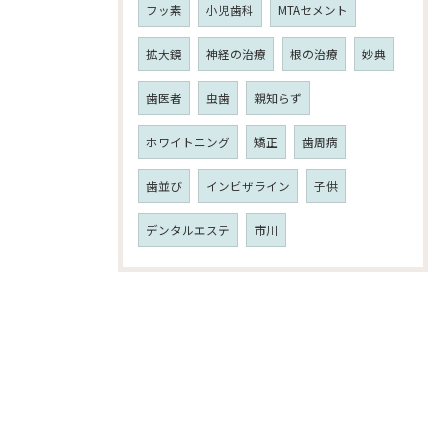
フッ素
小児歯科
MTAセメント
拡大鏡
神経の治療
根の治療
妙典
歯医者
虫歯
親知らず
ホワイトニング
矯正
歯周病
歯並び
インビザライン
子供
デンタルエステ
市川