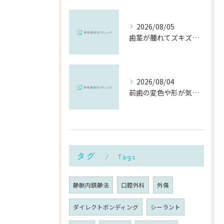
2026/08/05
歯茎が腫れてズキズキ痛む時の応急処置と、早めに受診すべき理由
2026/08/04
前歯の変色や形が気になる…削らずにきれいに整える「ダイレクトボンディング」とは？
タグ
Tags
静脈内鎮静法
口腔外科
外傷
ダイレクトボンディング
シーラント