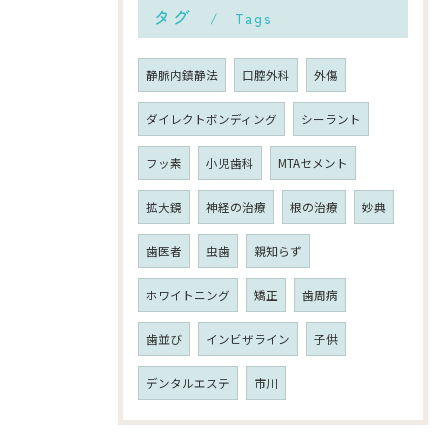
タグ
Tags
静脈内鎮静法
口腔外科
外傷
ダイレクトボンディング
シーラント
フッ素
小児歯科
MTAセメント
拡大鏡
神経の治療
根の治療
妙典
歯医者
虫歯
親知らず
ホワイトニング
矯正
歯周病
歯並び
インビザライン
子供
デンタルエステ
市川