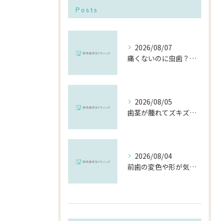
Posts
2026/08/07
痛くないのに虫歯？「痛みのない虫歯」が進行する理由と発見方法
2026/08/05
歯茎が腫れてズキズキ痛む時の応急処置と、早めに受診すべき理由
2026/08/04
前歯の変色や形が気になる…削らずにきれいに整える「ダイレクトボンディング」とは？