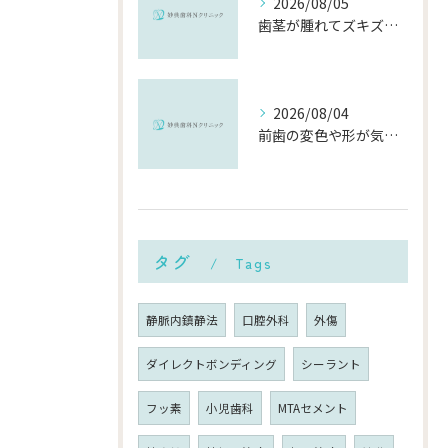
2026/08/05
歯茎が腫れてズキズキ痛む時の応急処置と、早めに受診すべき理由
2026/08/04
前歯の変色や形が気になる…削らずにきれいに整える「ダイレクトボンディング」とは？
タグ
Tags
静脈内鎮静法
口腔外科
外傷
ダイレクトボンディング
シーラント
フッ素
小児歯科
MTAセメント