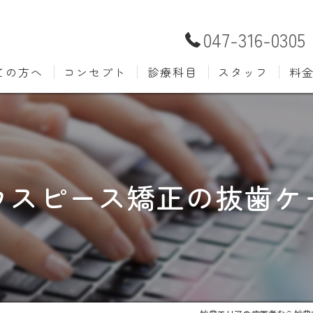
047-316-0305
ての方へ
コンセプト
診療科目
スタッフ
料
むし歯治療
予防歯
材料
小児歯科
入れ歯(
自費
口腔外科
歯周病
ウスピース矯正の抜歯ケ
ホワイトニング
歯科検
審美歯科
根管治
知覚過敏
親知ら