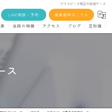
マウスピース矯正の抜歯ケース
LINE相談・予約
審美歯科はこちら
金表
当院の特徴
アクセス
ブログ
豆知識
科
詳細
マウスピース矯正
義歯)
診療料金
インプラント
治療
セラミック
ース
診
クリーニング
療
駅近
ず
施設基準