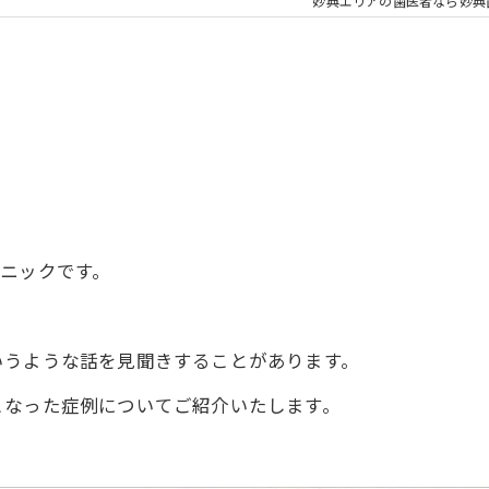
大人の矯正
子ども
妙典エリアの歯医者なら妙典
顎関節症
メタル
ニックです。
いうような話を見聞きすることがあります。
こなった症例についてご紹介いたします。