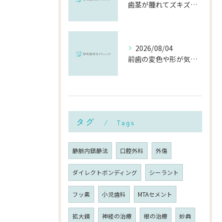
歯茎が腫れてズキズキ痛む時の応急処置と、早めに受診すべき理由
2026/08/04
前歯の変色や形が気になる…削らずにきれいに整える「ダイレクトボンディング」とは？
タグ
Tags
静脈内鎮静法
口腔外科
外傷
ダイレクトボンディング
シーラント
フッ素
小児歯科
MTAセメント
拡大鏡
神経の治療
根の治療
妙典