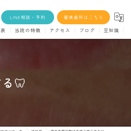
LINE相談・予約
審美歯科はこちら
金表
当院の特徴
アクセス
ブログ
豆知識
科
詳細
マウスピース矯正
義歯)
診療料金
インプラント
治療
セラミック
る🦷
診
クリーニング
療
駅近
ず
施設基準