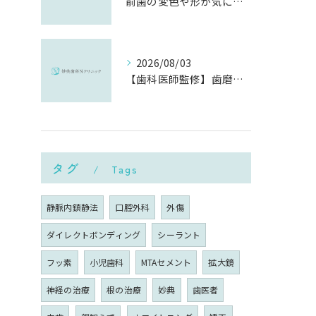
前歯の変色や形が気になる…削らずにきれいに整える「ダイレクトボンディング」とは？
2026/08/03
【歯科医師監修】歯磨きで歯茎や歯が痛い5つの原因と治療法｜何科・いつ病院へ行くべき？
タグ
Tags
静脈内鎮静法
口腔外科
外傷
ダイレクトボンディング
シーラント
フッ素
小児歯科
MTAセメント
拡大鏡
神経の治療
根の治療
妙典
歯医者