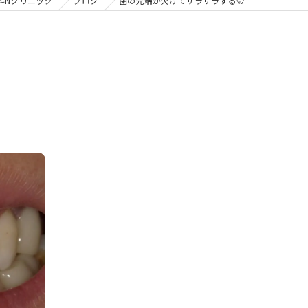
の矯正
科Nクリニック
ブログ
歯の先端が欠けてザラザラする🦷
フリー