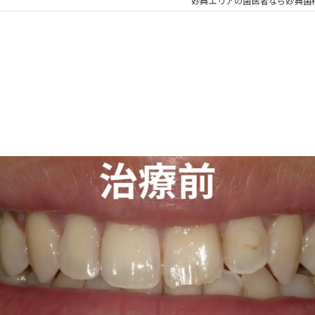
大人の矯正
子ども
妙典エリアの歯医者なら妙典歯
顎関節症
メタル