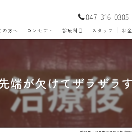
047-316-0305
ての方へ
コンセプト
診療科目
スタッフ
料
むし歯治療
予防歯
材料
小児歯科
入れ歯(
自費
口腔外科
歯周病
先端が欠けてザラザラす
ホワイトニング
歯科検
審美歯科
根管治
知覚過敏
親知ら