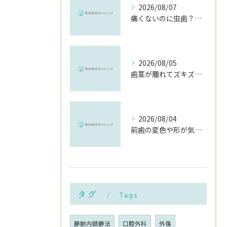
2026/08/07
痛くないのに虫歯？「痛みのない虫歯」が進行する理由と発見方法
2026/08/05
歯茎が腫れてズキズキ痛む時の応急処置と、早めに受診すべき理由
2026/08/04
前歯の変色や形が気になる…削らずにきれいに整える「ダイレクトボンディング」とは？
タグ
Tags
静脈内鎮静法
口腔外科
外傷