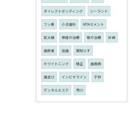
ダイレクトボンディング
シーラント
フッ素
小児歯科
MTAセメント
拡大鏡
神経の治療
根の治療
妙典
歯医者
虫歯
親知らず
ホワイトニング
矯正
歯周病
歯並び
インビザライン
子供
デンタルエステ
市川