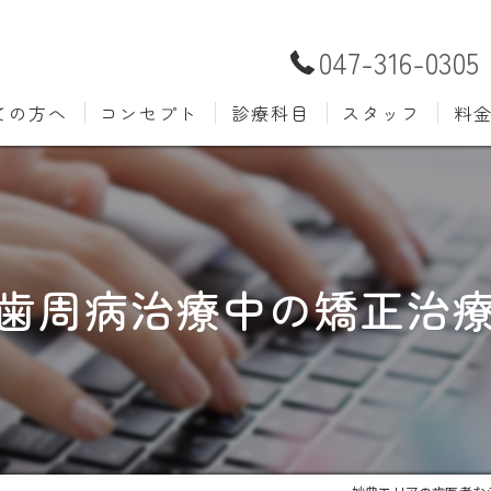
047-316-0305
ての方へ
コンセプト
診療科目
スタッフ
料
むし歯治療
予防歯
材料
小児歯科
入れ歯(
自費
口腔外科
歯周病
歯周病治療中の矯正治
ホワイトニング
歯科検
審美歯科
根管治
知覚過敏
親知ら