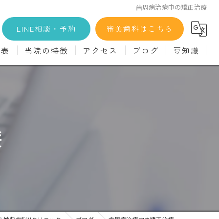
歯周病治療中の矯正治療
LINE相談・予約
審美歯科はこちら
金表
当院の特徴
アクセス
ブログ
豆知識
科
詳細
マウスピース矯正
義歯)
診療料金
インプラント
治療
セラミック
療
診
クリーニング
療
駅近
ず
施設基準