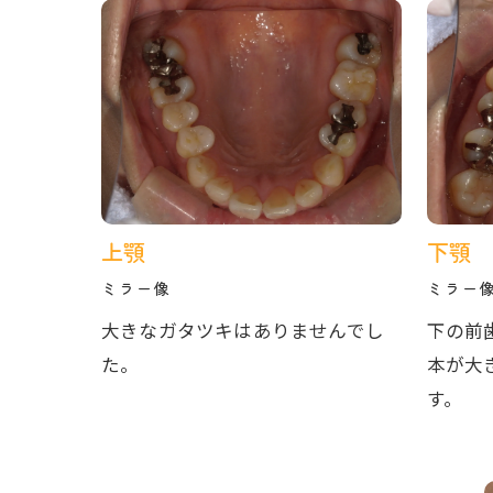
上顎
下顎
ミラー像
ミラー
大きなガタツキはありませんでし
下の前
た。
本が大
す。