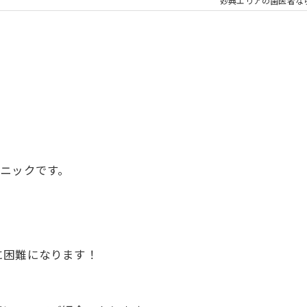
大人の矯正
子ども
妙典エリアの歯医者な
顎関節症
メタル
ニックです。
に困難になります！