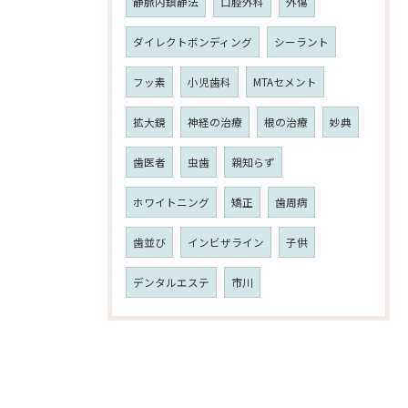
静脈内鎮静法
口腔外科
外傷
ダイレクトボンディング
シーラント
フッ素
小児歯科
MTAセメント
拡大鏡
神経の治療
根の治療
妙典
歯医者
虫歯
親知らず
ホワイトニング
矯正
歯周病
歯並び
インビザライン
子供
デンタルエステ
市川