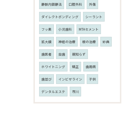
静脈内鎮静法
口腔外科
外傷
ダイレクトボンディング
シーラント
フッ素
小児歯科
MTAセメント
拡大鏡
神経の治療
根の治療
妙典
歯医者
虫歯
親知らず
ホワイトニング
矯正
歯周病
歯並び
インビザライン
子供
デンタルエステ
市川