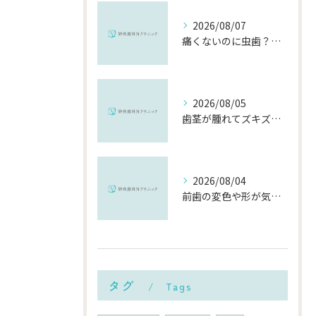
2026/08/07
痛くないのに虫歯？「痛みのない虫歯」が進行する理由と発見方法
2026/08/05
歯茎が腫れてズキズキ痛む時の応急処置と、早めに受診すべき理由
2026/08/04
前歯の変色や形が気になる…削らずにきれいに整える「ダイレクトボンディング」とは？
タグ
Tags