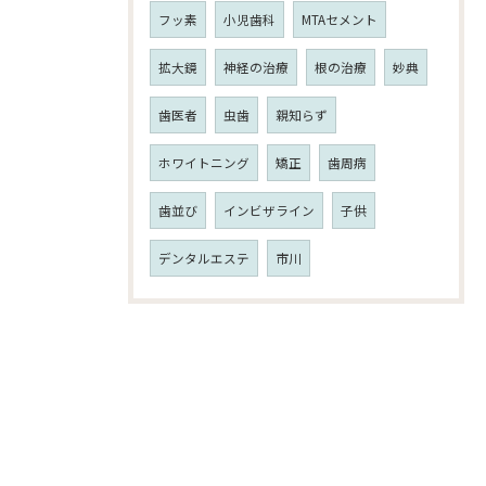
フッ素
小児歯科
MTAセメント
拡大鏡
神経の治療
根の治療
妙典
歯医者
虫歯
親知らず
ホワイトニング
矯正
歯周病
歯並び
インビザライン
子供
デンタルエステ
市川