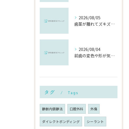
2026/08/05
歯茎が腫れてズキズキ痛む時の応急処置と、早めに受診すべき理由
2026/08/04
前歯の変色や形が気になる…削らずにきれいに整える「ダイレクトボンディング」とは？
タグ
Tags
静脈内鎮静法
口腔外科
外傷
ダイレクトボンディング
シーラント