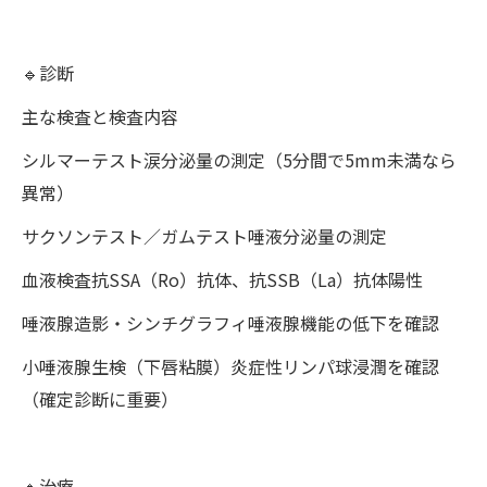
🔹診断
主な検査と検査内容
シルマーテスト涙分泌量の測定（5分間で5mm未満なら
異常）
サクソンテスト／ガムテスト唾液分泌量の測定
血液検査抗SSA（Ro）抗体、抗SSB（La）抗体陽性
唾液腺造影・シンチグラフィ唾液腺機能の低下を確認
小唾液腺生検（下唇粘膜）炎症性リンパ球浸潤を確認
（確定診断に重要）
🔹治療