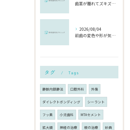
歯茎が腫れてズキズキ痛む時の応急処置と、早めに受診すべき理由
2026/08/04
前歯の変色や形が気になる…削らずにきれいに整える「ダイレクトボンディング」とは？
タグ
Tags
静脈内鎮静法
口腔外科
外傷
ダイレクトボンディング
シーラント
フッ素
小児歯科
MTAセメント
拡大鏡
神経の治療
根の治療
妙典