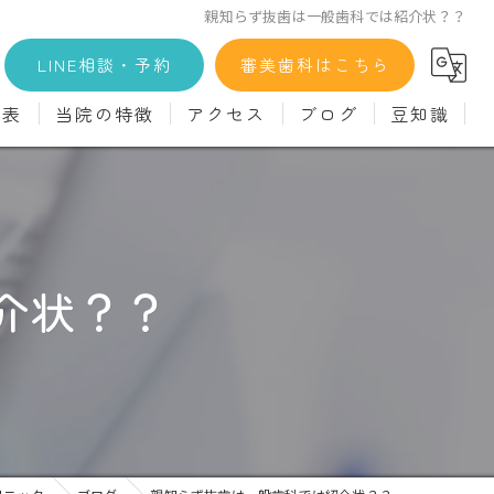
親知らず抜歯は一般歯科では紹介状？？
LINE相談・予約
審美歯科はこちら
金表
当院の特徴
アクセス
ブログ
豆知識
科
詳細
マウスピース矯正
義歯)
診療料金
インプラント
治療
セラミック
介状？？
診
クリーニング
療
駅近
ず
施設基準