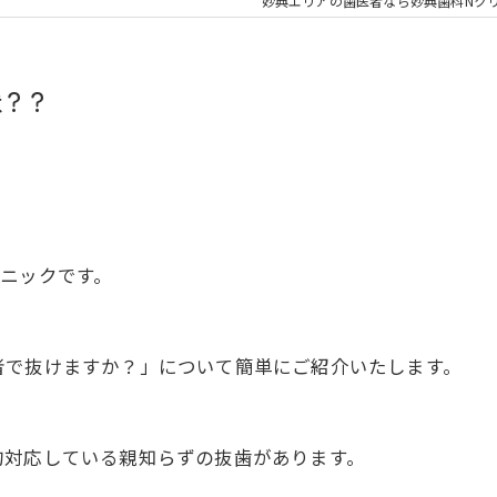
大人の矯正
子ども
妙典エリアの歯医者なら妙典歯科Nク
顎関節症
メタル
状？？
ニックです。
者で抜けますか？」について簡単にご紹介いたします。
的対応している親知らずの抜歯があります。