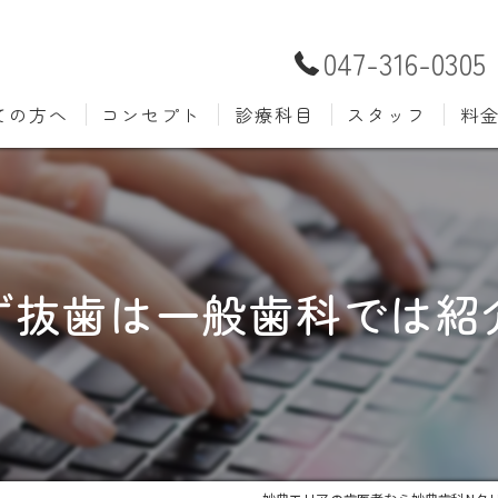
047-316-0305
ての方へ
コンセプト
診療科目
スタッフ
料
むし歯治療
予防歯
材料
小児歯科
入れ歯(
自費
口腔外科
歯周病
ず抜歯は一般歯科では紹
ホワイトニング
歯科検
審美歯科
根管治
知覚過敏
親知ら