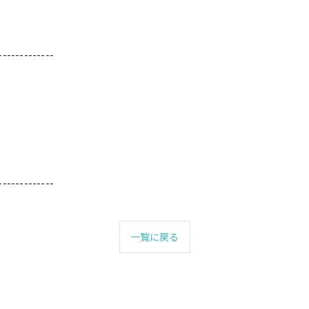
-------------
-------------
一覧に戻る