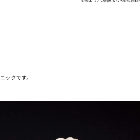
大人の矯正
子ども
妙典エリアの歯医者なら妙典歯科
顎関節症
メタル
に
ニックです。