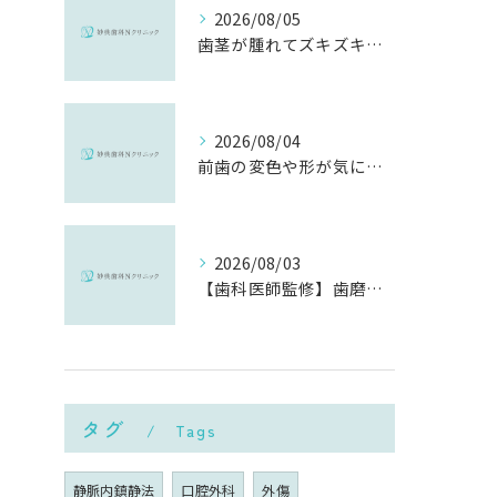
2026/08/05
歯茎が腫れてズキズキ痛む時の応急処置と、早めに受診すべき理由
2026/08/04
前歯の変色や形が気になる…削らずにきれいに整える「ダイレクトボンディング」とは？
2026/08/03
【歯科医師監修】歯磨きで歯茎や歯が痛い5つの原因と治療法｜何科・いつ病院へ行くべき？
タグ
Tags
静脈内鎮静法
口腔外科
外傷