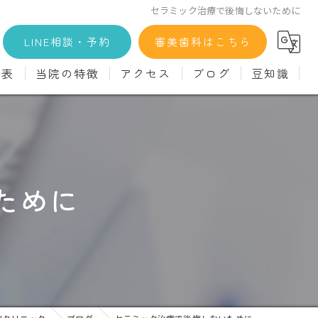
セラミック治療で後悔しないために
LINE相談・予約
審美歯科はこちら
金表
当院の特徴
アクセス
ブログ
豆知識
科
詳細
マウスピース矯正
義歯)
診療料金
インプラント
治療
セラミック
ために
診
クリーニング
療
駅近
ず
施設基準