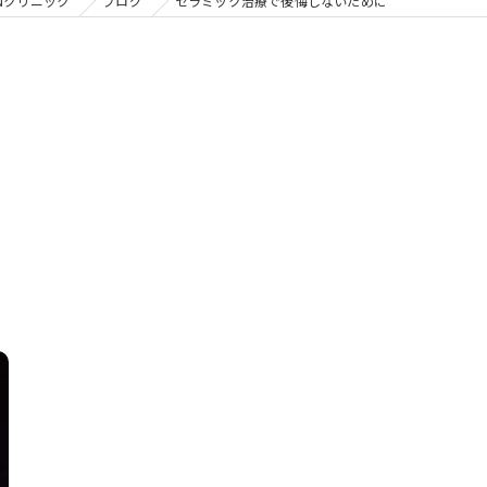
の矯正
Nクリニック
ブログ
セラミック治療で後悔しないために
フリー