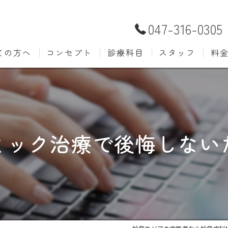
047-316-0305
ての方へ
コンセプト
診療科目
スタッフ
料
むし歯治療
予防歯
材料
小児歯科
入れ歯(
自費
口腔外科
歯周病
ミック治療で後悔しない
ホワイトニング
歯科検
審美歯科
根管治
知覚過敏
親知ら