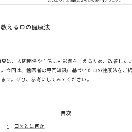
大人の矯正
子ども
妙典エリアの歯医者なら妙典歯科Nクリニック
顎関節症
メタル
が教える口の健康法
口臭は、人間関係や自信にも影響を与えるため、改善した
す。今回は、歯医者の専門知識に基づいた口の健康法をご
ります。ぜひ、参考にしてみてください。
目次
口臭とは何か