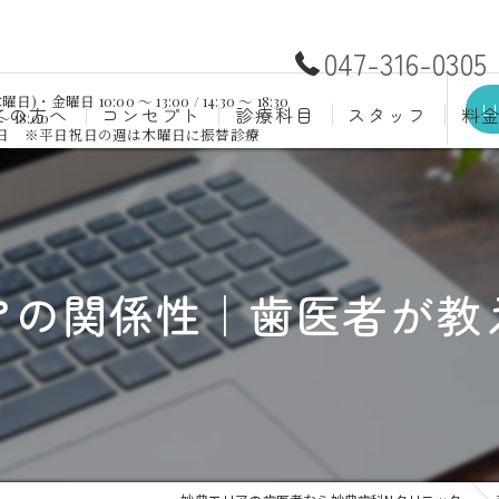
047-316-0305
日 10:00 ～ 13:00 / 14:30 ～ 18:30
L
ての方へ
コンセプト
診療科目
スタッフ
料
～ 18:00
祝日 ※平日祝日の週は木曜日に振替診療
むし歯治療
予防歯
材料
小児歯科
入れ歯(
自費
口腔外科
歯周病
アの関係性｜歯医者が教
ホワイトニング
歯科検
審美歯科
根管治
知覚過敏
親知ら