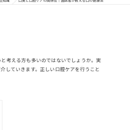
の矯正
豆知識
口臭と口腔ケアの関係性｜歯医者が教える口の健康法
フリー
いと考える方も多いのではないでしょうか。実
紹介していきます。正しい口腔ケアを行うこと