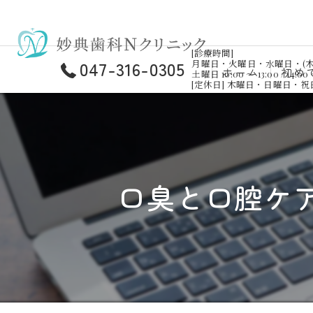
[診療時間]
047-316-0305
月曜日・火曜日・水曜日・(木曜日)・金曜
ホーム
初め
土曜日 10:00 ～ 13:00 / 14:00 
[定休日] 木曜日・日曜日・
口臭と口腔ケ