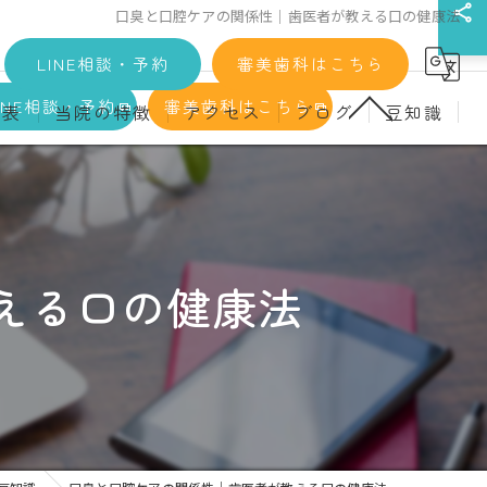
口臭と口腔ケアの関係性｜歯医者が教える口の健康法
LINE相談・予約
審美歯科はこちら
INE相談・予約
審美歯科はこちら
金表
当院の特徴
アクセス
ブログ
豆知識
科
詳細
マウスピース矯正
義歯)
診療料金
インプラント
治療
セラミック
える口の健康法
診
クリーニング
療
駅近
ず
施設基準