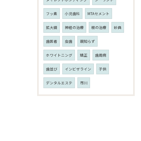
フッ素
小児歯科
MTAセメント
拡大鏡
神経の治療
根の治療
妙典
歯医者
虫歯
親知らず
ホワイトニング
矯正
歯周病
歯並び
インビザライン
子供
デンタルエステ
市川